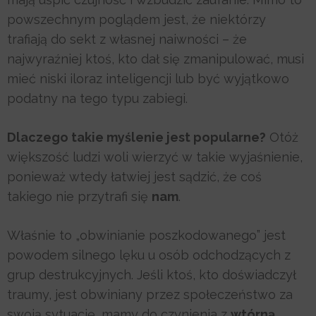
powszechnym poglądem jest, że niektórzy
trafiają do sekt z własnej naiwności – że
najwyraźniej ktoś, kto dał się zmanipulować, musi
mieć niski iloraz inteligencji lub być wyjątkowo
podatny na tego typu zabiegi.
Dlaczego takie myślenie jest popularne?
Otóż
większość ludzi woli wierzyć w takie wyjaśnienie,
ponieważ wtedy łatwiej jest sądzić, że coś
takiego nie przytrafi się
nam
.
Właśnie to „obwinianie poszkodowanego” jest
powodem silnego lęku u osób odchodzących z
grup destrukcyjnych. Jeśli ktoś, kto doświadczył
traumy, jest obwiniany przez społeczeństwo za
swoją sytuację, mamy do czynienia z
wtórną