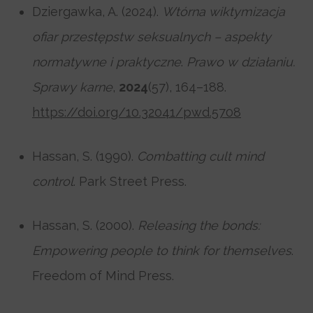
Dziergawka, A. (2024).
Wtórna wiktymizacja
ofiar przestępstw seksualnych – aspekty
normatywne i praktyczne
.
Prawo w działaniu.
Sprawy karne
,
2024
(57), 164–188.
https://doi.org/10.32041/pwd.5708
Hassan, S. (1990).
Combatting cult mind
control
. Park Street Press.
Hassan, S. (2000).
Releasing the bonds:
Empowering people to think for themselves
.
Freedom of Mind Press.