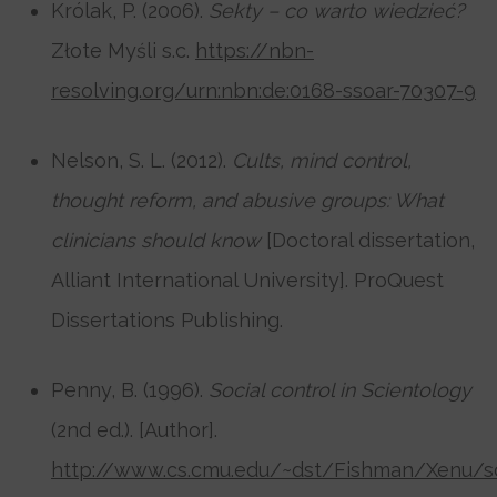
Królak, P. (2006).
Sekty – co warto wiedzieć?
Złote Myśli s.c.
https://nbn-
resolving.org/urn:nbn:de:0168-ssoar-70307-9
Nelson, S. L. (2012).
Cults, mind control,
thought reform, and abusive groups: What
clinicians should know
[Doctoral dissertation,
Alliant International University]. ProQuest
Dissertations Publishing.
Penny, B. (1996).
Social control in Scientology
(2nd ed.). [Author].
http://www.cs.cmu.edu/~dst/Fishman/Xenu/s