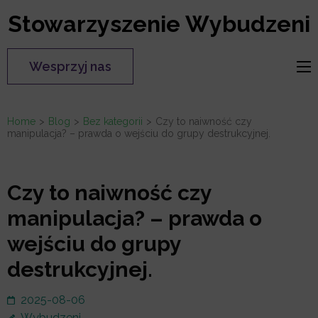
Skip
Stowarzyszenie Wybudzeni
to
content
Wesprzyj nas
(Press
Enter)
Home
>
Blog
>
Bez kategorii
>
Czy to naiwność czy
manipulacja? – prawda o wejściu do grupy destrukcyjnej.
Czy to naiwność czy
manipulacja? – prawda o
wejściu do grupy
destrukcyjnej.
2025-08-06
Wybudzeni