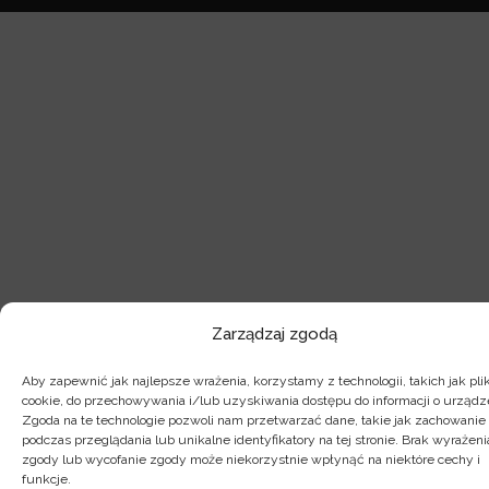
Zarządzaj zgodą
Aby zapewnić jak najlepsze wrażenia, korzystamy z technologii, takich jak plik
cookie, do przechowywania i/lub uzyskiwania dostępu do informacji o urządz
Zgoda na te technologie pozwoli nam przetwarzać dane, takie jak zachowanie
podczas przeglądania lub unikalne identyfikatory na tej stronie. Brak wyrażeni
zgody lub wycofanie zgody może niekorzystnie wpłynąć na niektóre cechy i
funkcje.