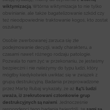
wiktymizacją
. Wtórna wiktymizacja to nie tylko
obwinianie, ale także bagatelizowanie szkód czy
też nieodpowiednie traktowanie kogoś, kto został
oszukany.
Osobie zwerbowanej zarzuca się złe
podejmowanie decyzji, wady charakteru, a
czasami nawet różnego rodzaju patologie.
Pozwala to nam żyć w przekonaniu, że jesteśmy
bezpieczni i nie należymy do typu ludzi, który
mógłby kiedykolwiek uwikłać się w związek z
grupą destrukcyjną. Badania przeprowadzone
przez Martę Rubaj wykazały, że aż
84% ludzi
uważa, iż zrekrutowani członkowie grup
destrukcyjnych są naiwni
. Jednocześnie
respondenci tego badania twierdzili, że
sami są