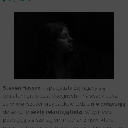
Steven Hassan
– specjalista zajmujący się
tematem grup destrukcyjnych – napisał kiedyś,
że w większości przypadków ludzie
nie dołączają
do sekt. To
sekty rekrutują ludzi
. W tym celu
posługują się szeregiem mechanizmów, które
mają uśpić czujność i wzbudzić zaufanie. Mimo to