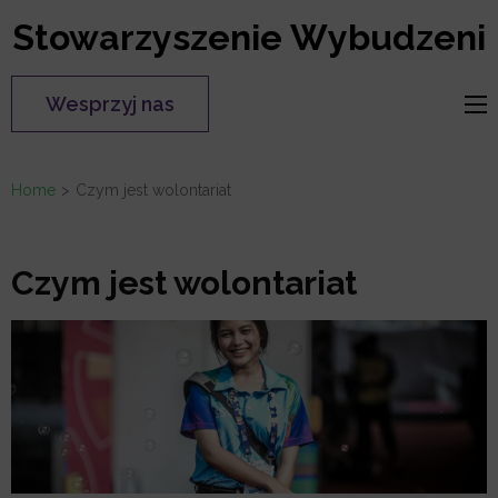
Skip
Stowarzyszenie Wybudzeni
to
content
Wesprzyj nas
(Press
Enter)
Home
>
Czym jest wolontariat
Czym jest wolontariat