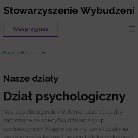
Skip
Stowarzyszenie Wybudzeni
to
content
Wesprzyj nas
(Press
Enter)
Home
>
Nasze działy
Nasze działy
Dział psychologiczny
Nasi psychologowie i wolontariusze to osoby
zapoznane ze specyfiką działania grup
destrukcyjnych. Mają wiedzę na temat działania
mechanizmów kontroli umysłu i ich konsekwencji,