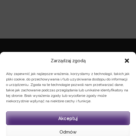
NOTA PRAWNA
Zarządzaj zgodą
nota prawna
Aby zapewnić jak najlepsze wrażenia, korzystamy z technologii, takich jak
pliki cookie, do przechowywania i/lub uzyskiwania dostępu do informacji
o urządzeniu. Zgoda na te technologie pozwoli nam przetwarzać dane,
takie jak zachowanie podczas przeglądania lub unikalne identyfikatory na
KONTAKT
tej stronie. Brak wyrażenia zgody lub wycofanie zgody może
niekorzystnie wpłynąć na niektóre cechy i funkcje.
zarzad@wybudzeni.org
Akceptuj
MEDIA SPOŁECZNOŚCIOWE
Odmów