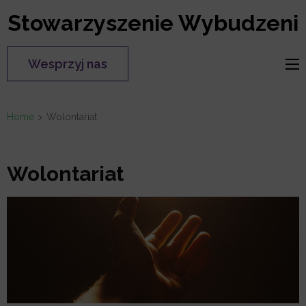
Skip
Stowarzyszenie Wybudzeni
to
content
Wesprzyj nas
(Press
Enter)
Home
>
Wolontariat
Wolontariat