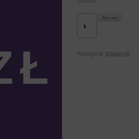
20.00
zł
ilość
Buy now
20zł
Kategoria:
Wsparcie