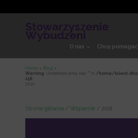
Skip
to
content
Stowarzyszenie
(Press
Wybudzeni
Enter)
O nas
Chcę pomagać
Home
>
Blog
>
Warning
: Undefined array key "" in
/home/klient.dho
156
20zł
Strona główna
/
Wsparcie
/ 20zł