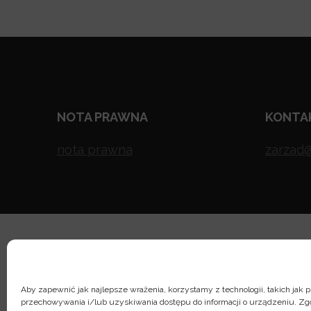
NOTA PRAWNA
KONTA
nota prawna
zarzad
Aby zapewnić jak najlepsze wrażenia, korzystamy z technologii, takich jak pl
przechowywania i/lub uzyskiwania dostępu do informacji o urządzeniu. Zg