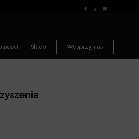
alności
Sklep
Wesprzyj nas
rzyszenia