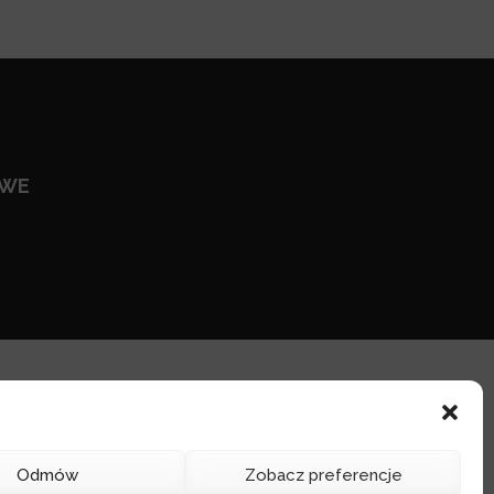
OWE
Odmów
Zobacz preferencje