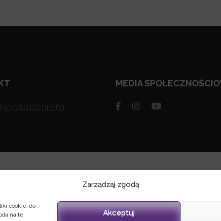
KT
MEDIA SPOŁECZNOŚCI
@wybudzeni.org
Zarządzaj zgodą
iki cookie, do
Akceptuj
oda na te