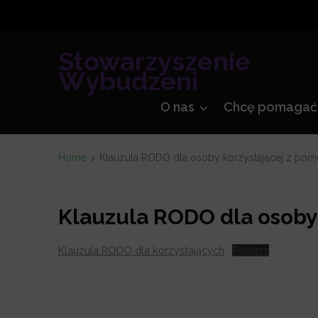
Skip
to
content
Stowarzyszenie
(Press
Wybudzeni
Enter)
O nas
Chcę pomagać
Home
>
Klauzula RODO dla osoby korzystającej z pom
Klauzula RODO dla osoby
Klauzula RODO dla korzystających
Pobierz