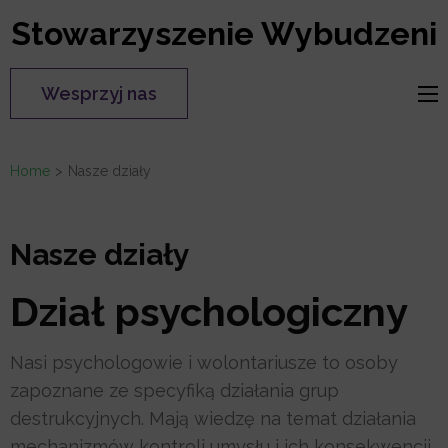
Skip
Stowarzyszenie Wybudzeni
to
content
Wesprzyj nas
(Press
Enter)
Home
>
Nasze działy
Nasze działy
Dział psychologiczny
Nasi psychologowie i wolontariusze to osoby
zapoznane ze specyfiką działania grup
destrukcyjnych. Mają wiedzę na temat działania
mechanizmów kontroli umysłu i ich konsekwencji,