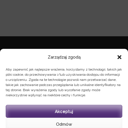
NOTA PRAWNA
Zarządzaj zgodą
nota prawna
Aby zapewnić jak najlepsze wrażenia, korzystamy z technologii, takich jak
pliki cookie, do przechowywania i/lub uzyskiwania dostępu do informacji
o urządzeniu. Zgoda na te technologie pozwoli nam przetwarzać dane,
takie jak zachowanie podczas przeglądania lub unikalne identyfikatory na
KONTAKT
tej stronie. Brak wyrażenia zgody lub wycofanie zgody może
niekorzystnie wpłynąć na niektóre cechy i funkcje.
zarzad@wybudzeni.org
Akceptuj
MEDIA SPOŁECZNOŚCIOWE
Odmów