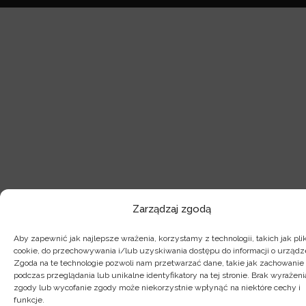
Zarządzaj zgodą
Aby zapewnić jak najlepsze wrażenia, korzystamy z technologii, takich jak plik
cookie, do przechowywania i/lub uzyskiwania dostępu do informacji o urządz
Zgoda na te technologie pozwoli nam przetwarzać dane, takie jak zachowanie
podczas przeglądania lub unikalne identyfikatory na tej stronie. Brak wyrażeni
zgody lub wycofanie zgody może niekorzystnie wpłynąć na niektóre cechy i
funkcje.