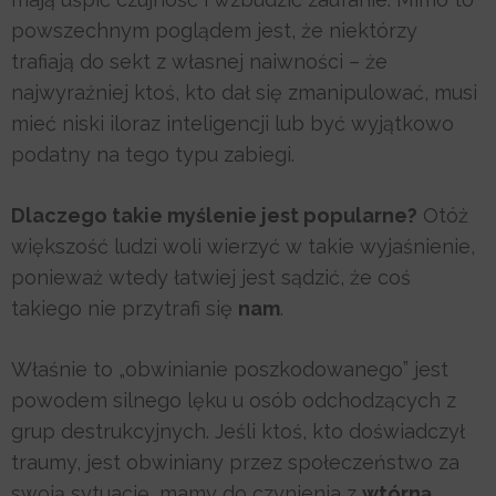
powszechnym poglądem jest, że niektórzy
trafiają do sekt z własnej naiwności – że
najwyraźniej ktoś, kto dał się zmanipulować, musi
mieć niski iloraz inteligencji lub być wyjątkowo
podatny na tego typu zabiegi.
Dlaczego takie myślenie jest popularne?
Otóż
większość ludzi woli wierzyć w takie wyjaśnienie,
ponieważ wtedy łatwiej jest sądzić, że coś
takiego nie przytrafi się
nam
.
Właśnie to „obwinianie poszkodowanego” jest
powodem silnego lęku u osób odchodzących z
grup destrukcyjnych. Jeśli ktoś, kto doświadczył
traumy, jest obwiniany przez społeczeństwo za
swoją sytuację, mamy do czynienia z
wtórną