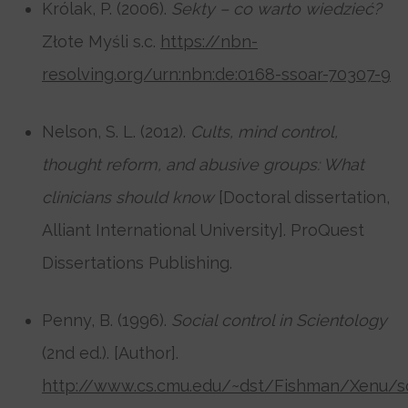
Królak, P. (2006).
Sekty – co warto wiedzieć?
Złote Myśli s.c.
https://nbn-
resolving.org/urn:nbn:de:0168-ssoar-70307-9
Nelson, S. L. (2012).
Cults, mind control,
thought reform, and abusive groups: What
clinicians should know
[Doctoral dissertation,
Alliant International University]. ProQuest
Dissertations Publishing.
Penny, B. (1996).
Social control in Scientology
(2nd ed.). [Author].
http://www.cs.cmu.edu/~dst/Fishman/Xenu/s