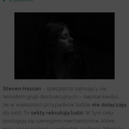
Steven Hassan
– specjalista zajmujący się
tematem grup destrukcyjnych – napisał kiedyś,
że w większości przypadków ludzie
nie dołączają
do sekt. To
sekty rekrutują ludzi
. W tym celu
posługują się szeregiem mechanizmów, które
mają uśpić czujność i wzbudzić zaufanie. Mimo to