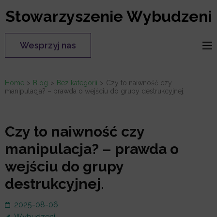
Skip
Stowarzyszenie Wybudzeni
to
content
Wesprzyj nas
(Press
Enter)
Home
>
Blog
>
Bez kategorii
>
Czy to naiwność czy
manipulacja? – prawda o wejściu do grupy destrukcyjnej.
Czy to naiwność czy
manipulacja? – prawda o
wejściu do grupy
destrukcyjnej.
2025-08-06
Wybudzeni