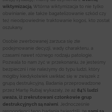
wiktymizacją
. Wtórna wiktymizacja to nie tylko
obwinianie, ale także bagatelizowanie szkód czy
też nieodpowiednie traktowanie kogoś, kto został
oszukany.
Osobie zwerbowanej zarzuca się złe
podejmowanie decyzji, wady charakteru, a
czasami nawet różnego rodzaju patologie.
Pozwala to nam żyć w przekonaniu, że jesteśmy
bezpieczni i nie należymy do typu ludzi, który
mógłby kiedykolwiek uwikłać się w związek z
grupą destrukcyjną. Badania przeprowadzone
przez Martę Rubaj wykazały, że aż
84% ludzi
uważa, iż zrekrutowani członkowie grup
destrukcyjnych są naiwni
. Jednocześnie
respondenci tego badania twierdzili, że
sami są