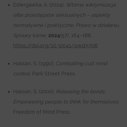
Dziergawka, A. (2024).
Wtórna wiktymizacja
ofiar przestępstw seksualnych – aspekty
normatywne i praktyczne
.
Prawo w działaniu.
Sprawy karne
,
2024
(57), 164–188.
https://doi.org/10.32041/pwd.5708
Hassan, S. (1990).
Combatting cult mind
control
. Park Street Press.
Hassan, S. (2000).
Releasing the bonds:
Empowering people to think for themselves
.
Freedom of Mind Press.