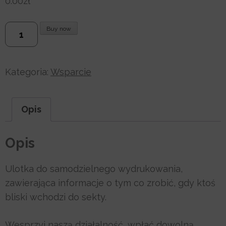
0.00
zł
ilość
Buy now
Co
zrobić?
Kategoria:
Wsparcie
Opis
Opis
Ulotka do samodzielnego wydrukowania,
zawierająca informacje o tym co zrobić, gdy ktoś
bliski wchodzi do sekty.
Wesprzyj naszą działalność, wpłać dowolną