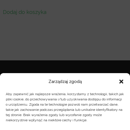
Dodaj do koszyka
NOTA PRAWNA
Zarządzaj zgodą
nota prawna
Aby zapewnić jak najlepsze wrażenia, korzystamy z technologii, takich jak
pliki cookie, do przechowywania i/lub uzyskiwania dostępu do informacji
o urządzeniu. Zgoda na te technologie pozwoli nam przetwarzać dane,
takie jak zachowanie podczas przeglądania lub unikalne identyfikatory na
KONTAKT
tej stronie. Brak wyrażenia zgody lub wycofanie zgody może
niekorzystnie wpłynąć na niektóre cechy i funkcje.
zarzad@wybudzeni.org