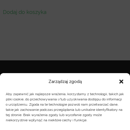
Dodaj do koszyka
NOTA PRAWNA
Zarządzaj zgodą
nota prawna
Aby zapewnić jak najlepsze wrażenia, korzystamy z technologii, takich jak
pliki cookie, do przechowywania i/lub uzyskiwania dostępu do informacji
o urządzeniu. Zgoda na te technologie pozwoli nam przetwarzać dane,
takie jak zachowanie podczas przeglądania lub unikalne identyfikatory na
KONTAKT
tej stronie. Brak wyrażenia zgody lub wycofanie zgody może
niekorzystnie wpłynąć na niektóre cechy i funkcje.
zarzad@wybudzeni.org