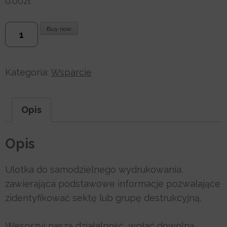
0.00
zł
ilość
Buy now
Czy
to
sekta?
Kategoria:
Wsparcie
Opis
Opis
Ulotka do samodzielnego wydrukowania,
zawierająca podstawowe informacje pozwalające
zidentyfikować sektę lub grupę destrukcyjną.
Wesprzyj naszą działalność, wpłać dowolną