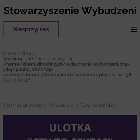
Skip
Stowarzyszenie Wybudzeni
to
content
Wesprzyj nas
(Press
Enter)
Home
>
Blog
>
Warning
: Undefined array key "" in
/home/klient.dhosting.pl/wybudzeni/wybudzeni.org-
yib4/public_html/wp-
content/themes/benevolent/inc/extras.php
on line
156
Czy to sekta?
Strona główna
/
Wsparcie
/ Czy to sekta?