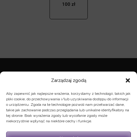
100 zł
NOTA PRAWNA
Zarządzaj zgodą
nota prawna
Aby zapewnić jak najlepsze wrażenia, korzystamy z technologii, takich jak
pliki cookie, do przechowywania i/lub uzyskiwania dostępu do informacji
o urządzeniu. Zgoda na te technologie pozwoli nam przetwarzać dane,
takie jak zachowanie podczas przeglądania lub unikalne identyfikatory na
KONTAKT
tej stronie. Brak wyrażenia zgody lub wycofanie zgody może
niekorzystnie wpłynąć na niektóre cechy i funkcje.
zarzad@wybudzeni.org